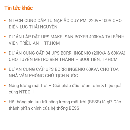
Tin tức khác
NTECH CUNG CẤP TỦ NẠP ẮC QUY PMI 220V–100A CHO
ĐIỆN LỰC THÁI NGUYÊN
DỰ ÁN LẮP ĐẶT UPS MAKELSAN BOXER 400KVA TẠI BỆNH
VIỆN TRIỀU AN – TP.HCM
DỰ ÁN CUNG CẤP 04 UPS BORRI INGENIO (20KVA & 60KVA)
CHO TUYẾN METRO BẾN THÀNH – SUỐI TIÊN, TP.HCM
DỰ ÁN CUNG CẤP UPS BORRI INGENIO 60KVA CHO TÒA
NHÀ VĂN PHÒNG CHỦ TỊCH NƯỚC
Năng lượng mặt trời – Giải pháp đầu tư an toàn & hiệu quả
cùng NTECH
Hệ thống pin lưu trữ năng lượng mặt trời (BESS) là gì? Các
thành phần chính của hệ thống BESS