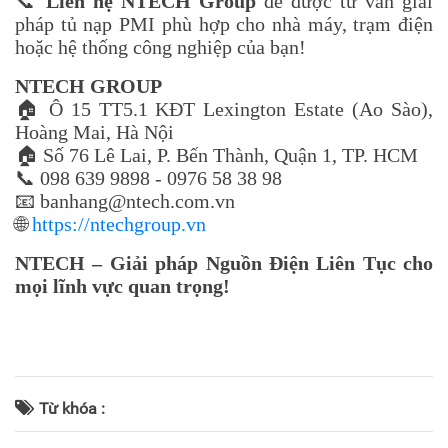
📞
Liên hệ NTECH Group
để được tư vấn giải
pháp tủ nạp PMI phù hợp cho nhà máy, trạm điện
hoặc hệ thống công nghiệp của bạn!
NTECH GROUP
🏠 Ô 15 TT5.1 KĐT Lexington Estate (Ao Sào),
Hoàng Mai, Hà Nội
🏠 Số 76 Lê Lai, P. Bến Thành, Quận 1, TP. HCM
📞 098 639 9898 - 0976 58 38 98
📧
banhang@ntech.com.vn
🌐
https://ntechgroup.vn
NTECH – Giải pháp Nguồn Điện Liên Tục cho
mọi lĩnh vực quan trọng!
Từ khóa :