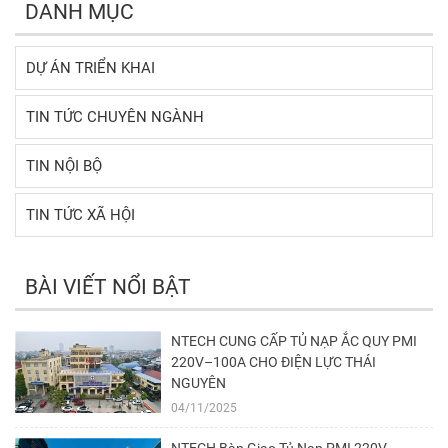
DANH MỤC
DỰ ÁN TRIỂN KHAI
TIN TỨC CHUYÊN NGÀNH
TIN NỘI BỘ
TIN TỨC XÃ HỘI
BÀI VIẾT NỔI BẬT
NTECH CUNG CẤP TỦ NẠP ẮC QUY PMI
220V–100A CHO ĐIỆN LỰC THÁI
NGUYÊN
04/11/2025