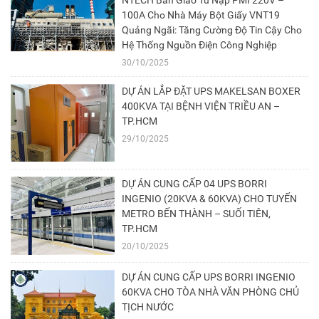
NTECH Bàn Giao Tủ Nạp PMI 220V –
100A Cho Nhà Máy Bột Giấy VNT19
Quảng Ngãi: Tăng Cường Độ Tin Cậy Cho
Hệ Thống Nguồn Điện Công Nghiệp
30/10/2025
DỰ ÁN LẮP ĐẶT UPS MAKELSAN BOXER
400KVA TẠI BỆNH VIỆN TRIỀU AN –
TP.HCM
29/10/2025
DỰ ÁN CUNG CẤP 04 UPS BORRI
INGENIO (20KVA & 60KVA) CHO TUYẾN
METRO BẾN THÀNH – SUỐI TIÊN,
TP.HCM
20/10/2025
DỰ ÁN CUNG CẤP UPS BORRI INGENIO
60KVA CHO TÒA NHÀ VĂN PHÒNG CHỦ
TỊCH NƯỚC