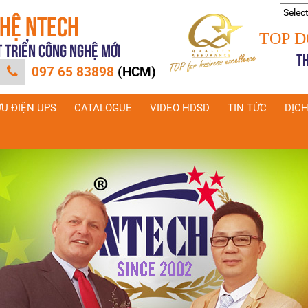
GHỆ NTECH
Power
TOP D
T TRIỂN CÔNG NGHỆ MỚI
T
097 65 83898
(HCM)
ƯU ĐIỆN UPS
CATALOGUE
VIDEO HDSD
TIN TỨC
DỊCH