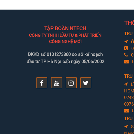
THÔ
TẬP ĐOÀN NTECH
TRỤ 
CÔNG TY TNHH ĐẦU TƯ & PHÁT TRIỂN
CÔNG NGHỆ MỚI
Ô
0
ĐKKD số 0101273860 do sở kế hoạch
0
đầu tư TP Hà Nội cấp ngày 05/06/2002
h
TRỤ
L
HC
0243
0976 
TRỤ
S
Nẵn