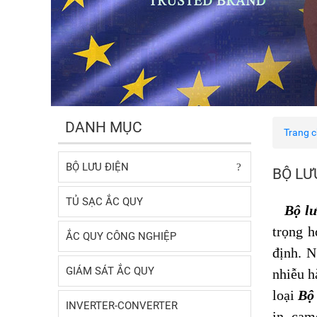
DANH MỤC
Trang 
BỘ LƯU ĐIỆN
BỘ LƯ
TỦ SẠC ẮC QUY
Bộ l
trọng h
ẮC QUY CÔNG NGHIỆP
định. N
GIÁM SÁT ẮC QUY
nhiễu h
loại
Bộ
INVERTER-CONVERTER
in, ca