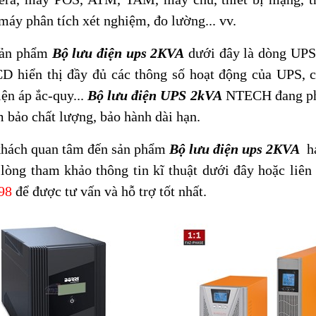
máy phân tích xét nghiệm, đo lường
... vv.
ản phẩm
Bộ lưu điện ups 2KVA
dưới đây
là dòng UPS 
D hiển thị đầy đủ các thông số hoạt động của UPS, có
ện áp ắc-quy...
Bộ lưu điện UPS 2kVA
NTECH đang phâ
 bảo chất lượng, bảo hành dài hạn.
ách quan tâm đến sản phẩm
B
ộ lưu điện ups 2KVA
ha
 lòng tham khảo thông tin kĩ thuật dưới đây hoặc liên
98
để được tư vấn và hỗ trợ tốt nhất.