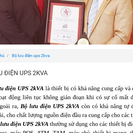
chủ
Bộ lưu điện ups 2kva
U ĐIỆN UPS 2KVA
ưu điện UPS 2kVA
là thiết bị có khả năng cung cấp và 
oạt động liên tục không gián đoạn khi có sự cố mất 
goài ra,
Bộ lưu điện UPS 2kVA
còn có khả năng tự đ
ài, cho chất lượng nguồn điện đầu ra cung cấp cho các th
 lưu điện UPS 2kVA
thường sử dụng cho các thiết bị đi
mera, máy POS, ATM, TAM,
máy chủ, thiết bị mạng,
t