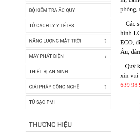
phòng, 
BỘ KIỂM TRA ẮC QUY
Các s
TỦ CÁCH LY Y TẾ IPS
hình LC
NĂNG LƯỢNG MẶT TRỜI
ECO, đi
Âu, đảm
MÁY PHÁT ĐIỆN
Quý kh
THIẾT BỊ AN NINH
xin vui
639 98 
GIẢI PHÁP CÔNG NGHỆ
TỦ SẠC PMI
THƯƠNG HIỆU