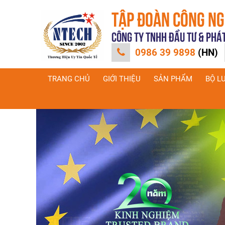
TẬP ĐOÀN CÔNG N
CÔNG TY TNHH ĐẦU TƯ & PHÁ
0986 39 9898
(HN)
TRANG CHỦ
GIỚI THIỆU
SẢN PHẨM
BỘ L