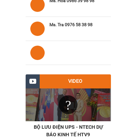
Ms. Hoa 0986 39 98 98
Ms. Tra 0976 58 38 98
VIDEO
BỘ LƯU ĐIỆN UPS - NTECH DỰ
BÁO KINH TẾ HTV9