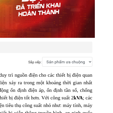
Sắp xếp:
duy trì nguồn điện cho các thiết bị điện quan
điện xảy ra trong một khoảng thời gian nhất
ộng ổn định điện áp, ổn định tần số, chống
iết bị điện tốt hơn. Với công suất 2
kVA
; các
ện tiêu thụ công suất nhỏ như: máy tính, máy
hiết bị viễn thông truyền hình, an ninh quốc