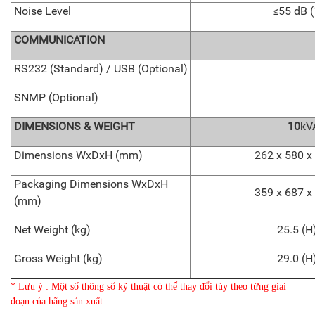
Noise Level
≤55 dB 
COMMUNICATION
RS232 (Standard) / USB (Optional)
SNMP (Optional)
DIMENSIONS
&
WEIGHT
10
kV
Dimensions WxDxH (mm)
262 x 580 x
Packaging Dimensions WxDxH
359 x 687 x
(mm)
Net Weight (kg)
25.5 (H)
Gross Weight (kg)
29.0 (H)
* Lưu ý : Một số thông số kỹ thuật có thể thay đổi tùy theo từng giai
đoạn của hãng sản xuất.