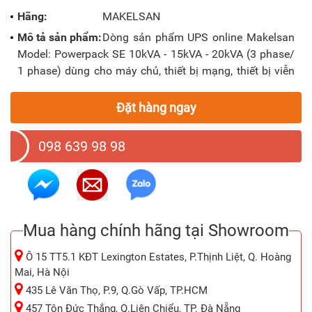
Hãng:
MAKELSAN
Mô tả sản phẩm:
Dòng sản phẩm UPS online Makelsan
Model: Powerpack SE 10kVA - 15kVA - 20kVA (3 phase/
1 phase) dùng cho máy chủ, thiết bị mạng, thiết bị viễn
thông, an ninh, máy phân tích đo lường, xét nghiệm y
khoa, cho các nhà máy, khu công nghiệp và nhiều ứng
Đặt hàng ngay
dụng nguồn quan trọng khác...
098 639 98 98
Mua hàng chính hãng tại Showroom
Ô 15 TT5.1 KĐT Lexington Estates, P.Thịnh Liệt, Q. Hoàng
Mai, Hà Nội
435 Lê Văn Thọ, P.9, Q.Gò Vấp, TP.HCM
457 Tôn Đức Thắng, Q.Liên Chiểu, TP. Đà Nẵng