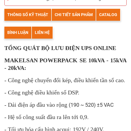
THÔNG SỐ KỸ THUẬT
CHI TIẾT SẢN PHẨM
CATALOG
BÌNH LUẬN
LIÊN HỆ
TỔNG QUÁT BỘ LƯU ĐIỆN UPS ONLINE
MAKELSAN
POWERPACK SE 10kVA - 15kVA
- 20kVA:
- Công nghệ chuyển đổi kép, điều khiển tần số cao.
- Công nghệ điều khiển số DSP.
- Dải điện áp đầu vào rộng
(190 ~ 520) ±5 VAC
- Hệ số công suất đầu ra lên tới 0,9.
- Tối ưu hóa cấu hình acqui: 192V / 240V.