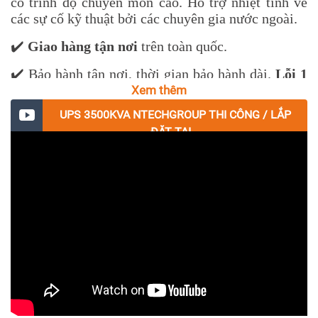
có trình độ chuyên môn cao. Hỗ trợ nhiệt tình về
các sự cố kỹ thuật bởi các chuyên gia nước ngoài.
✔️
Giao hàng tận nơi
trên toàn quốc.
✔️ Bảo hành tận nơi, thời gian bảo hành dài.
Lỗi 1
Đổi 1
trong vòng 1 tháng. Bảo trì định kỳ theo tiêu
Xem thêm
chuẩn nhà sản xuất.
UPS 3500KVA NTECHGROUP THI CÔNG / LẮP
ĐẶT TẠI...
✔️
Đặc biệt hỗ trợ dự án
: về giá, giao hàng tận
công trình.
✔️ Sản phẩm cung cấp có nguồn rõ ràng:
CO, CQ,
hóa đơn đỏ,...
Cung cấp đầy đủ các loại giấy tờ cần
thiết cho các dự án, công trình.