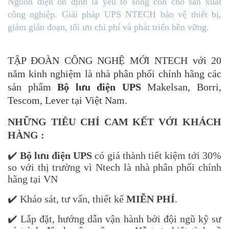
Nguồn điện ổn định là yếu tố sống còn cho sản xuất
công nghiệp. Giải pháp UPS NTECH bảo vệ thiết bị,
giảm gián đoạn, tối ưu chi phí và phát triển bền vững.
TẬP ĐOÀN CÔNG NGHỆ MỚI NTECH với 20
năm kinh nghiệm là nhà phân phối chính hãng các
sản phẩm
Bộ lưu điện UPS
Makelsan, Borri,
Tescom, Lever tại Việt Nam.
NHỮNG TIÊU CHÍ CAM KẾT VỚI KHÁCH
HÀNG :
✔️
Bộ lưu điện UPS
có giá thành tiết kiệm tới 30%
so với thị trường vì Ntech là nhà phân phối chính
hãng tại VN
✔️ Khảo sát, tư vấn, thiết kế
MIỄN PHÍ
.
✔️ Lắp đặt, hướng dẫn vận hành bởi đội ngũ kỹ sư