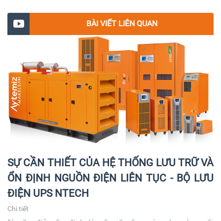
- Tùy chọn kết nối song song N + X chạy dự phòng
nâng công suất.
BÀI VIẾT LIÊN QUAN
SỰ CẦN THIẾT CỦA HỆ THỐNG LƯU TRỮ VÀ
ỔN ĐỊNH NGUỒN ĐIỆN LIÊN TỤC - BỘ LƯU
ĐIỆN UPS NTECH
Chi tiết