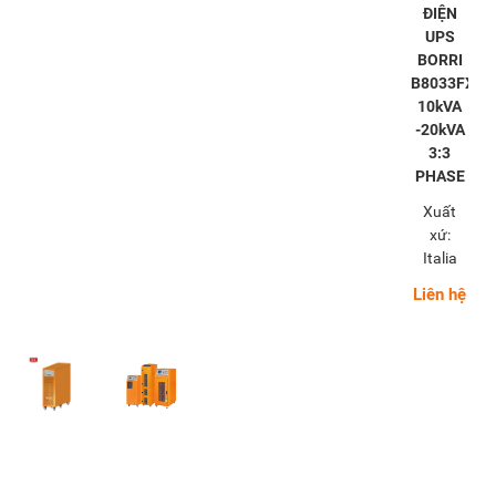
ĐIỆN
UPS
BORRI
B8033FXS
10kVA
-20kVA
3:3
PHASE
Xuất
xứ:
Italia
Liên hệ