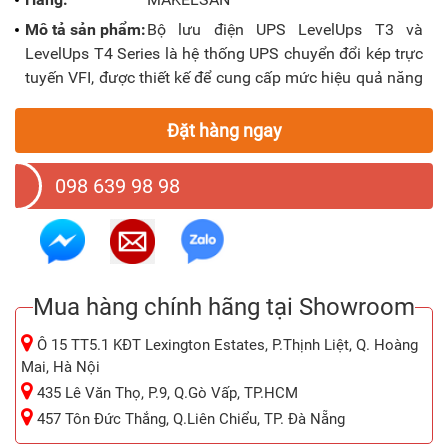
Mô tả sản phẩm:
Bộ lưu điện UPS LevelUps T3 và
LevelUps T4 Series là hệ thống UPS chuyển đổi kép trực
tuyến VFI, được thiết kế để cung cấp mức hiệu quả năng
lượng cao và khả năng bảo vệ mạnh mẽ, Công nghệ
chỉnh lưu và biến tần ba cấp (3 Level) cùng với biến áp
Đặt hàng ngay
cách ly làm cho LevelUps T3 - T4 Series trở thành một
trong những hệ thống đáng tin cậy nhất để bảo mật dữ
098 639 98 98
liệu và các ứng dụng quan trọng khác như trong môi
trường công nghiệp, y tế nhất.
Mua hàng chính hãng tại Showroom
Ô 15 TT5.1 KĐT Lexington Estates, P.Thịnh Liệt, Q. Hoàng
Mai, Hà Nội
435 Lê Văn Thọ, P.9, Q.Gò Vấp, TP.HCM
457 Tôn Đức Thắng, Q.Liên Chiểu, TP. Đà Nẵng