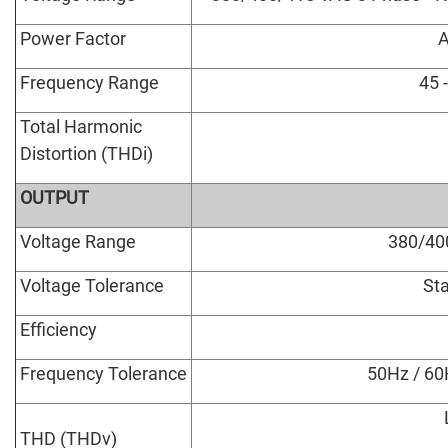
Power Factor
A
Frequency Range
45 
Total Harmonic
Distortion (THDi)
OUTPUT
Voltage Range
380/40
Voltage Tolerance
Sta
Efficiency
Frequency Tolerance
50Hz / 60
THD (THDv)