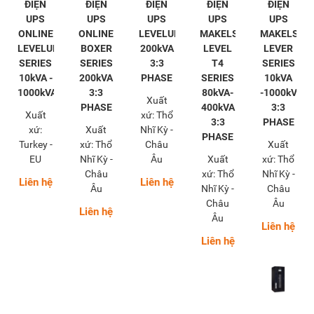
ĐIỆN
ĐIỆN
ĐIỆN
ĐIỆN
ĐIỆN
UPS
UPS
UPS
UPS
UPS
ONLINE
ONLINE
LEVELUPS
MAKELSAN
MAKELSAN
LEVELUPS
BOXER
200kVA
LEVEL
LEVER
SERIES
SERIES
3:3
T4
SERIES
10kVA -
200kVA
PHASE
SERIES
10kVA
1000kVA
3:3
80kVA-
-1000kVA
Xuất
PHASE
400kVA
3:3
Xuất
xứ: Thổ
3:3
PHASE
xứ:
Xuất
Nhĩ Kỳ -
PHASE
Turkey -
xứ: Thổ
Châu
Xuất
EU
Nhĩ Kỳ -
Âu
Xuất
xứ: Thổ
Châu
xứ: Thổ
Nhĩ Kỳ -
Liên hệ
Liên hệ
Âu
Nhĩ Kỳ -
Châu
Châu
Âu
Liên hệ
Âu
Liên hệ
Liên hệ