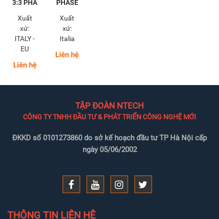
3:3 PHA
PHASE
Xuất
Xuất
xứ:
xứ:
ITALY -
Italia
EU
Liên hệ
Liên hệ
TẬP ĐOÀN NTECH
CÔNG TY TNHH ĐẦU TƯ & PHÁT TRIỂN CÔNG NGHỆ MỚI
ĐKKD số 0101273860 do sở kế hoạch đầu tư TP Hà Nội cấp
ngày 05/06/2002
THÔNG TIN LIÊN HỆ