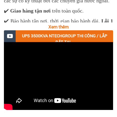
các sự cố kỹ thuật bởi các chuyên gia nước ngoài.
✔️
Giao hàng tận nơi
trên toàn quốc.
✔️ Bảo hành tận nơi, thời gian bảo hành dài.
Lỗi 1
Đổi 1
trong vòng 1 tháng. Bảo trì định kỳ theo tiêu
Xem thêm
chuẩn nhà sản xuất.
UPS 3500KVA NTECHGROUP THI CÔNG / LẮP
ĐẶT TẠI...
✔️
Đặc biệt hỗ trợ dự án
: về giá, giao hàng tận
công trình.
✔️ Sản phẩm cung cấp có nguồn rõ ràng:
CO, CQ,
hóa đơn đỏ,...
Cung cấp đầy đủ các loại giấy tờ cần
thiết cho các dự án, công trình.