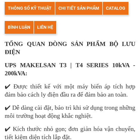
THÔNG SỐ KỸ THUẬT
CHI TIẾT SẢN PHẨM
CATALOG
BÌNH LUẬN
LIÊN HỆ
TỔNG QUAN DÒNG SẢN PHẨM BỘ LƯU
ĐIỆN
UPS MAKELSAN T3 | T4 SERIES 10kVA -
200kVA:
✔️ Được thiết kế với một máy biến áp tích hợp
đảm bảo cách ly điện đầu ra
để đảm bảo an toàn.
✔️ Dễ dàng cài đặt, bảo trì khi sử dụng trong những
môi trường hoạt động khắc nghiệt.
✔️ Kích thước nhỏ gọn; đơn giản hóa vận chuyển,
tiết kiệm diện tích lắp đặt.