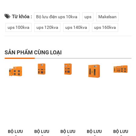
Từ khóa :
Bộ lưu điện ups 10kva
ups
Makelsan
ups 100kva
ups 120kva
ups 140kva
ups 160kva
SẢN PHẨM CÙNG LOẠI
BỘ LƯU
BỘ LƯU
BỘ LƯU
BỘ LƯU
BỘ LƯU