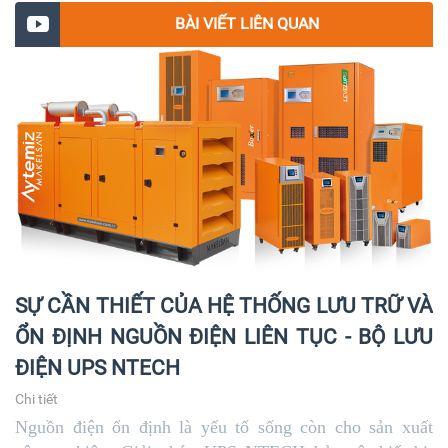
BÀI VIẾT LIÊN QUAN
✔️ Cấu hình song song lên đến 8 đơn vị cho mỗi dự
phòng (N + 1) và tăng công xuất.
SỰ CẦN THIẾT CỦA HỆ THỐNG LƯU TRỮ VÀ
ỔN ĐỊNH NGUỒN ĐIỆN LIÊN TỤC - BỘ LƯU
ĐIỆN UPS NTECH
Chi tiết
Nguồn điện ổn định là yếu tố sống còn cho sản xuất