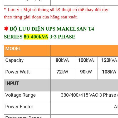
* Lưu ý : Một số thông số kỹ thuật có thể thay đổi tùy
theo từng giai đoạn của hãng sản xuất.
✾
BỘ LƯU ĐIỆN UPS MAKELSAN T4
SERIES
80-400kVA
3:3 PHASE
MODEL
Capacity
80
kVA
100
kVA
120
kVA
Power Watt
72
kW
90
kW
108
kW
INPUT
Voltage Range
380/400/415 VAC 3 Phase 
Power Factor
A