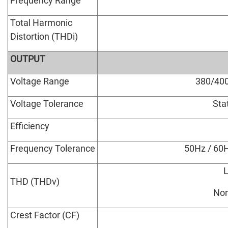
Frequency Range
Total Harmonic
Distortion (THDi)
OUTPUT
Voltage Range
380/400
Voltage Tolerance
Sta
Efficiency
Frequency Tolerance
50Hz / 60
L
THD (THDv)
Non
Crest Factor (CF)