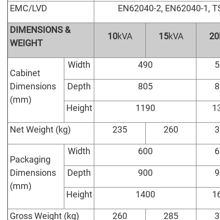
EMC/LVD
EN62040-2, EN62040-1, TS
DIMENSIONS
&
10
kVA
15
kVA
20
WEIGHT
Width
490
5
Cabinet
Dimensions
Depth
805
8
(mm)
Height
1190
1
Net Weight (kg)
235
260
3
Width
600
6
Packaging
Dimensions
Depth
900
9
(mm)
Height
1400
1
Gross Weight (kg)
260
285
3