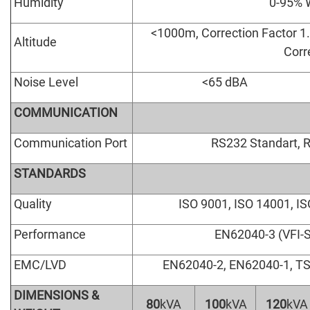
Humidity
0-95% 
<1000m, Correction Factor 1
Altitude
Corr
Noise Level
<65 dBA
COMMUNICATION
Communication Port
RS232 Standart, 
STANDARDS
Quality
ISO 9001, ISO 14001, I
Performance
EN62040-3 (VFI-SS
EMC/LVD
EN62040-2, EN62040-1, TS
DIMENSIONS
&
80
kVA
100
kVA
120
kVA