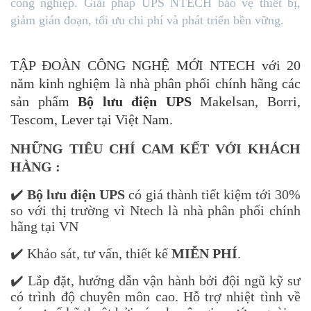
công nghiệp. Giải pháp UPS NTECH bảo vệ thiết bị,
giảm gián đoạn, tối ưu chi phí và phát triển bền vững.
TẬP ĐOÀN CÔNG NGHỆ MỚI NTECH với 20
năm kinh nghiệm là nhà phân phối chính hãng các
sản phẩm
Bộ lưu điện UPS
Makelsan, Borri,
Tescom, Lever tại Việt Nam.
NHỮNG TIÊU CHÍ CAM KẾT VỚI KHÁCH
HÀNG :
✔️
Bộ lưu điện UPS
có giá thành tiết kiệm tới 30%
so với thị trường vì Ntech là nhà phân phối chính
hãng tại VN
✔️ Khảo sát, tư vấn, thiết kế
MIỄN PHÍ
.
✔️ Lắp đặt, hướng dẫn vận hành bởi đội ngũ kỹ sư
có trình độ chuyên môn cao. Hỗ trợ nhiệt tình về