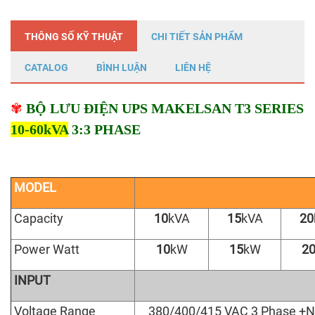
THÔNG SỐ KỸ THUẬT
CHI TIẾT SẢN PHẨM
CATALOG
BÌNH LUẬN
LIÊN HỆ
✾
BỘ LƯU ĐIỆN UPS MAKELSAN T3 SERIES
10-60kVA
3:3 PHASE
MODEL
Capacity
10
kVA
15
kVA
20
Power Watt
10
kW
15
kW
2
INPUT
Voltage Range
380/400/415 VAC 3 Phase +N