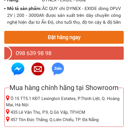
Mô tả sản phẩm:
ẮC QUY chi DYNEX - EXIDE dòng OPzV
2V | 200 - 3000Ah được sản xuất trên dây chuyền công
nghệ hiện đại từ Ấn Độ, cho tuổi thọ, độ tin cậy & độ bền
cao; thích hợp để sử dụng trong các lĩnh vực công
nghiệp, năng lượng, an ninh - quốc phòng.... Dung lượng
Đặt hàng ngay
thiết kế từ 200 - 3000Ah.
098 639 98 98
Mua hàng chính hãng tại Showroom
Ô 15 TT5.1 KĐT Lexington Estates, P.Thịnh Liệt, Q. Hoàng
Mai, Hà Nội
435 Lê Văn Thọ, P.9, Q.Gò Vấp, TP.HCM
457 Tôn Đức Thắng, Q.Liên Chiểu, TP. Đà Nẵng