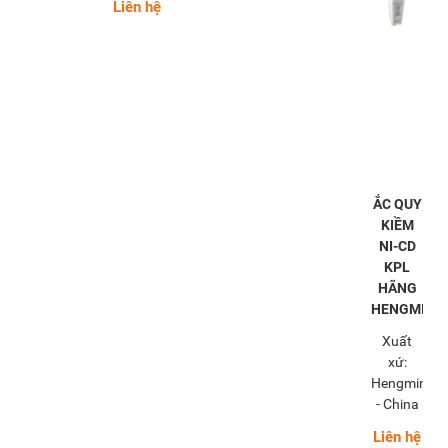
Liên hệ
ẮC QUY
KIỀM
NI-CD
KPL
HÃNG
HENGMING
Xuất
xứ:
Hengming
- China
Liên hệ