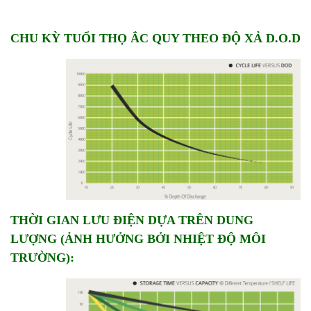
CHU KỲ TUỔI THỌ ẮC QUY THEO ĐỘ XẢ D.O.D
THỜI GIAN LƯU ĐIỆN DỰA TRÊN DUNG
LƯỢNG (ẢNH HƯỞNG BỞI NHIỆT ĐỘ MÔI
TRƯỜNG):