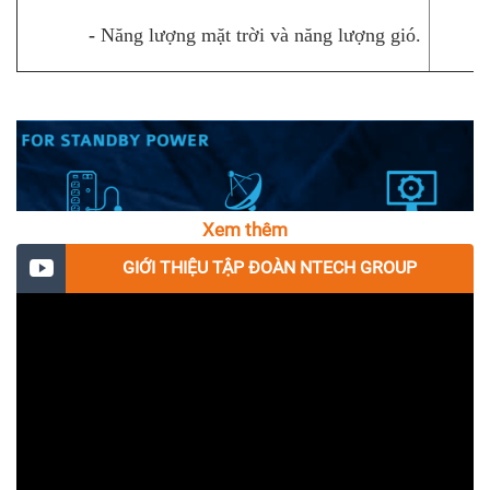
Độ tự xả thấp hơn so với các loại ắc quy acide
-
Năng lượng mặt trời và năng lượng gió.
thông thường.
Không cần đổ thêm nước trong suốt quá trình sử
dụng.
Thông số kỹ thuật đáp ứng tiêu chuẩn quốc tế và
Việt Nam.
Xem thêm
GIỚI THIỆU TẬP ĐOÀN NTECH GROUP