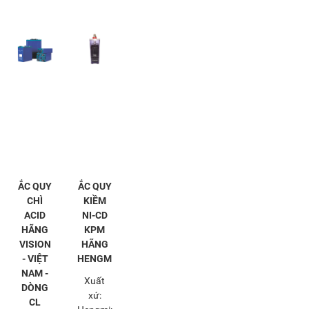
ẮC QUY
ẮC QUY
CHÌ
KIỀM
ACID
NI-CD
HÃNG
KPM
VISION
HÃNG
- VIỆT
HENGMING
NAM -
Xuất
DÒNG
xứ:
CL