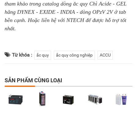
tham khảo trong catalog dòng ắc quy Chì Acide - GEL
hãng DYNEX - EXIDE - INDIA - dòng OPzV 2V ở tab
bên cạnh. Hoặc liên hệ với NTECH để được hỗ trợ tốt
nhất.
Từ khóa :
ắc quy
ắc quy công nghiệp
ACCU
SẢN PHẨM CÙNG LOẠI