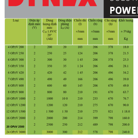
✔️ Khảo sát, tư vấn, thiết kế
MIỄN PHÍ
.
✔️ Lắp đặt, hướng dẫn vận hành bởi đội ngũ kỹ sư
có trình độ chuyên môn cao. Hỗ trợ nhiệt tình về
các sự cố kỹ thuật bởi các chuyên gia nước ngoài.
✔️
Giao hàng tận nơi
trên toàn quốc.
✔️ Bảo hành tận nơi, thời gian bảo hành dài.
Lỗi 1
Đổi 1
trong vòng 1 tháng. Bảo trì định kỳ theo tiêu
chuẩn nhà sản xuất.
✔️
Đặc biệt hỗ trợ dự án
: về giá, giao hàng tận
công trình.
✔️ Sản phẩm cung cấp có nguồn rõ ràng:
CO, CQ,
hóa đơn đỏ,...
Cung cấp đầy đủ các loại giấy tờ cần
thiết cho các dự án, công trình.