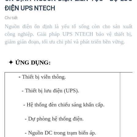
đó hiệu suất chuyển đổi năng lượng vượt trội
ĐIỆN UPS NTECH
hơn so với các loại ắc quy AGM VRLA thông
Chi tiết
thường.
Nguồn điện ổn định là yếu tố sống còn cho sản xuất
công nghiệp. Giải pháp UPS NTECH bảo vệ thiết bị,
Van kín thông khí có điều chỉnh.
giảm gián đoạn, tối ưu chi phí và phát triển bền vững.
Hợp kim Thiếc Canxi cản trở quá trình tự phóng
điện (độ tự xả thấp) và giúp thời gian lưu trữ
✦
ỨNG DỤNG:
năng lượng lâu dài.
-
Thiết bị viễn thông.
-
Khả năng tản nhiệt tốt :
Ắc quy OPzV có nhiều
-
Thiết bị lưu điện (UPS).
chất điện phân hơn và thể tích khoảng trống
trong tấm ngăn cách/ chất điện phân dẫn đến sự
-
Hệ thống đèn chiếu sáng khẩn cấp.
chuyển hóa nhiệt ít hơn bằng cách tái tổ hợp oxy
-
Dự phòng hệ thống điện.
so với ắc quy AGM. Điều này đảm bảo sự tản
nhiệt tuyệt vời.
-
Nguồn DC trong trạm biến áp.