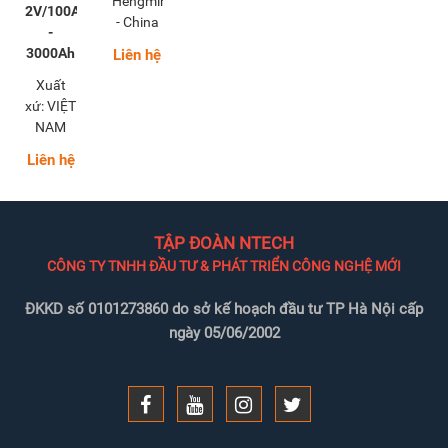
Hengming
2V/100Ah
- China
-
3000Ah
Liên hệ
Xuất
xứ: VIỆT
NAM
Liên hệ
TẬP ĐOÀN NTECH
CÔNG TY TNHH ĐẦU TƯ & PHÁT TRIỂN CÔNG NGHỆ MỚI
ĐKKD số 0101273860 do sở kế hoạch đầu tư TP Hà Nội cấp
ngày 05/06/2002