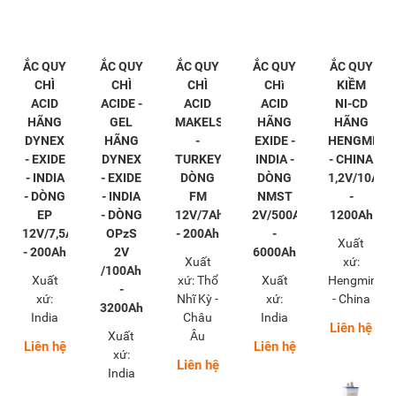
ẮC QUY
ẮC QUY
ẮC QUY
ẮC QUY
ẮC QUY
CHÌ
CHÌ
CHÌ
CHì
KIỀM
ACID
ACIDE -
ACID
ACID
NI-CD
HÃNG
GEL
MAKELSAN
HÃNG
HÃNG
DYNEX
HÃNG
-
EXIDE -
HENGMING
- EXIDE
DYNEX
TURKEY
INDIA -
- CHINA
- INDIA
- EXIDE
DÒNG
DÒNG
1,2V/10Ah
- DÒNG
- INDIA
FM
NMST
-
EP
- DÒNG
12V/7Ah
2V/500Ah
1200Ah
12V/7,5Ah
OPzS
- 200Ah
-
Xuất
- 200Ah
2V
6000Ah
Xuất
xứ:
/100Ah
Xuất
xứ: Thổ
Xuất
Hengming
-
xứ:
Nhĩ Kỳ -
xứ:
- China
3200Ah
India
Châu
India
Liên hệ
Xuất
Âu
Liên hệ
Liên hệ
xứ:
Liên hệ
India