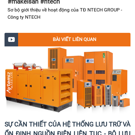
#makelsan #ntech
Sơ bộ giới thiệu về hoạt động của TĐ NTECH GROUP -
Công ty NTECH
BÀI VIẾT LIÊN QUAN
Ắc quy dòng OPzV 2V Dynex - Exide cho khả
năng xả sâu tốt.
Trong công nghệ OpzV, chất điện phân được cố
định toàn phần; trọng lượng riêng của chất điện
SỰ CẦN THIẾT CỦA HỆ THỐNG LƯU TRỮ VÀ
phân được phân bố đồng đều trong toàn khối do
ỔN ĐỊNH NGUỒN ĐIỆN LIÊN TỤC - BỘ LƯU